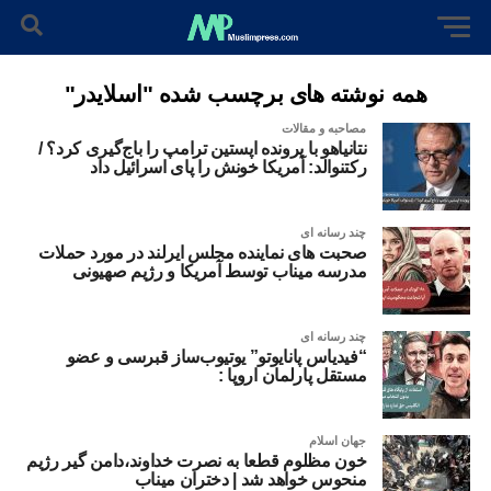
همه نوشته های برچسب شده "اسلایدر"
مصاحبه و مقالات
نتانیاهو با پرونده اپستین ترامپ را باج‌گیری کرد؟ /
رکتنوالد: آمریکا خونش را پای اسرائیل داد
چند رسانه ای
صحبت های نماینده مجلس ایرلند در مورد حملات
مدرسه میناب توسط آمریکا و رژیم صهیونی
چند رسانه ای
“فیدیاس پانایوتو” یوتیوب‌ساز قبرسی و عضو
مستقل پارلمان اروپا :
جهان اسلام
خون مظلوم قطعا به نصرت خداوند،‌دامن گیر رژیم
منحوس خواهد شد | دختران میناب