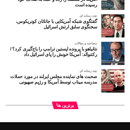
همسایگان باید آبروی یکدیگر را حفظ کنند و از غیبت و بدگویی
رسیده است
درباره یکدیگر خودداری کنند.
چند رسانه ای
رعایت حدود:
گفتگوی شبکه آمریکایی با جاناتان کونریکوس،
همسایگان باید در ساخت و ساز و استفاده از فضای مشترک،
سخنگوی سابق ارتش اسرائیل
حدود و حقوق یکدیگر را رعایت کنند.
هدیه دادن:
مصاحبه و مقالات
هدیه دادن به همسایگان، به خصوص در هنگام خرید میوه و سایر
نتانیاهو با پرونده اپستین ترامپ را باج‌گیری کرد؟ /
خوراکی‌ها، از سنت‌های پسندیده است.
رکتنوالد: آمریکا خونش را پای اسرائیل داد
اهمیت حقوق همسایه:
چند رسانه ای
صحبت های نماینده مجلس ایرلند در مورد حملات
تقویت روابط اجتماعی:
مدرسه میناب توسط آمریکا و رژیم صهیونی
رعایت حقوق همسایه، باعث تقویت روابط اجتماعی و ایجاد
صمیمیت و دوستی بین همسایگان می‌شود.
کاهش اختلافات:
برترین ها
رعایت این حقوق، از بروز اختلافات و درگیری‌ها بین همسایگان
جلوگیری می‌کند.
آرامش و امنیت: