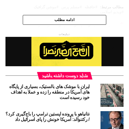
of
49
مطالب مرتبط:
حافظه
مسلم پرس
موشن گرافیک
seconds
ویدیو اسلامی
ادامه مطلب
ا بعدی
گونه در اربعین از گرمازدگی جلوگیری کنیم؟
تبلیغات
از دست نده
حقوق همسایه در اسلام + موشن گرافیک
شاید دوست داشته باشید
ایران با موشک های بالستیک، بسیاری از پایگاه
های آمریکا در منطقه را زده و عملا به اهداف
خود رسیده است
نتانیاهو با پرونده اپستین ترامپ را باج‌گیری کرد؟
/ رکتنوالد: آمریکا خونش را پای اسرائیل داد