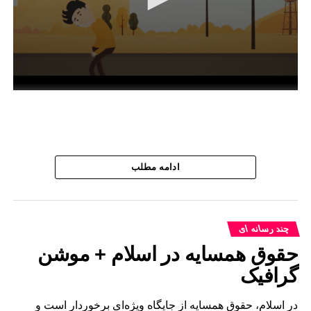
0
seconds
of
50
seconds
ادامه مطلب
چند رسانه ای
حقوق همسایه در اسلام + موشن
گرافیک
در اسلام، حقوق همسایه از جایگاه ویژه‌ای برخوردار است و